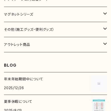
ロール
切売
切売
リベルタシリーズ（その他）
スチールボードフィルム
マグネットシリーズ
ロール
ロール
切売
ニチエカル00シリーズ（屋内用）
ラッピングフィルム
マグネットテープ
その他（施工グッズ・便利グッズ）
ロール
切売
マグネットシート
両面テープ
アウトレット商品
リベルタカラーリングシート（一般色）
アクリルフォームテープ
ロール
ネオジウムマグネットシート
スキージ･クロス
マーキングフィルム
BLOG
リベルタシリーズ（その他）
リベルタカラーリングシート（一般色）
その他
スキージ･クロス
年末年始期間中について
リベルタカラーリングシート（透明･半透明色)
2025/12/26
リベルタカラーリングシート（透明･半透明色)
その他
夏季休暇について
リベルタシリーズ（その他）
2025/8/13