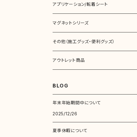
切売
リベルタブライト（透明･半透明色)
ガラス用装飾フィルム
アプリケーション/転着シート
ロール
切売
切売
リベルタシリーズ（その他）
スチールボードフィルム
マグネットシリーズ
ロール
ロール
切売
ニチエカル00シリーズ（屋内用）
ラッピングフィルム
マグネットテープ
その他（施工グッズ・便利グッズ）
ロール
切売
マグネットシート
両面テープ
アウトレット商品
リベルタカラーリングシート（一般色）
アクリルフォームテープ
ロール
ネオジウムマグネットシート
スキージ･クロス
マーキングフィルム
BLOG
リベルタシリーズ（その他）
リベルタカラーリングシート（一般色）
その他
スキージ･クロス
年末年始期間中について
リベルタカラーリングシート（透明･半透明色)
2025/12/26
リベルタカラーリングシート（透明･半透明色)
その他
夏季休暇について
リベルタシリーズ（その他）