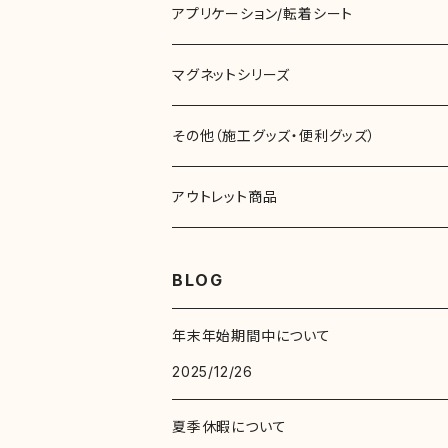
切売
リベルタブライト（透明･半透明色)
ガラス用装飾フィルム
アプリケーション/転着シート
ロール
切売
切売
リベルタシリーズ（その他）
スチールボードフィルム
マグネットシリーズ
ロール
ロール
切売
ニチエカル00シリーズ（屋内用）
ラッピングフィルム
マグネットテープ
その他（施工グッズ・便利グッズ）
ロール
切売
マグネットシート
両面テープ
アウトレット商品
リベルタカラーリングシート（一般色）
アクリルフォームテープ
ロール
ネオジウムマグネットシート
スキージ･クロス
マーキングフィルム
BLOG
リベルタシリーズ（その他）
リベルタカラーリングシート（一般色）
その他
スキージ･クロス
年末年始期間中について
リベルタカラーリングシート（透明･半透明色)
2025/12/26
リベルタカラーリングシート（透明･半透明色)
その他
夏季休暇について
リベルタシリーズ（その他）